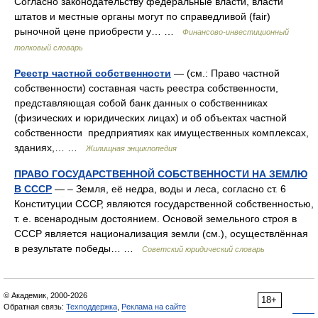
Согласно законодательству федеральные власти, власти
штатов и местные органы могут по справедливой (fair)
рыночной цене приобрести у… …
Финансово-инвестиционный
толковый словарь
Реестр частной собственности
— (см.: Право частной
собственности) составная часть реестра собственности,
представляющая собой банк данных о собственниках
(физических и юридических лицах) и об объектах частной
собственности предприятиях как имущественных комплексах,
зданиях,… …
Жилищная энциклопедия
ПРАВО ГОСУДАРСТВЕННОЙ СОБСТВЕННОСТИ НА ЗЕМЛЮ
В СССР
— – Земля, её недра, воды и леса, согласно ст. 6
Конституции СССР, являются государственной собственностью,
т. е. всенародным достоянием. Основой земельного строя в
СССР является национализация земли (см.), осуществлённая
в результате победы… …
Советский юридический словарь
© Академик, 2000-2026
18+
Обратная связь:
Техподдержка
,
Реклама на сайте